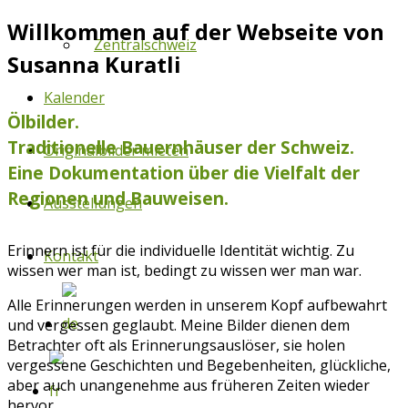
Willkommen auf der Webseite von
Zentralschweiz
Susanna Kuratli
Kalender
Ölbilder.
Traditionelle Bauernhäuser der Schweiz.
Originalbilder mieten
Eine Dokumentation über die Vielfalt der
Regionen und Bauweisen.
Ausstellungen
Erinnern ist für die individuelle Identität wichtig. Zu
Kontakt
wissen wer man ist, bedingt zu wissen wer man war.
Alle Erinnerungen werden in unserem Kopf aufbewahrt
und vergessen geglaubt. Meine Bilder dienen dem
Betrachter oft als Erinnerungsauslöser, sie holen
vergessene Geschichten und Begebenheiten, glückliche,
aber auch unangenehme aus früheren Zeiten wieder
hervor.