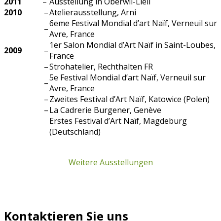
2011
–
Ausstellung in Oberwil-Lieli
2010
–
Atelierausstellung, Arni
6eme Festival Mondial d’art Naïf, Verneuil sur
–
Avre, France
1er Salon Mondial d’Art Naïf in Saint-Loubes,
2009
–
France
–
Strohatelier, Rechthalten FR
5e Festival Mondial d’art Naïf, Verneuil sur
–
Avre, France
–
Zweites Festival d’Art Naïf, Katowice (Polen)
–
La Cadrerie Burgener, Genève
Erstes Festival d’Art Naïf, Magdeburg
(Deutschland)
Weitere Ausstellungen
Kontaktieren Sie uns